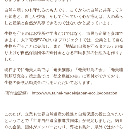
自然を壊すのも守れるのも人です。古くからの自然と共存してき
た知恵と、新しい技術、そして守っていく心が揃えば、人の暮ら
しと産業と自然が共存できるのではないかと思っています。
生物を守るのはお役所や学者だけではなく、市民も企業も参加で
きます。太平電機
ECO
ひいきプロジェクトでは、企業として自ら
生物を守ることに参加し、また「地域の自然を守るタオル」の売
り上げが自然保護団体の寄付金となる市民参加の仕組みを作りま
した。
現在までに奄美大島では「奄美猫部」「奄美野鳥の会」「奄美哺
乳類研究会」徳之島では「徳之島虹の会」に寄付ができており、
生物の保護活動資金に活用いただいております。
(
寄付金記録
)
http://www.taihei-madeinjapan-eco.jp/donation
このたび、企業も世界自然遺産の推進と自然保護の役に立ちたい
ということで「世界自然遺産推進共同体」が発足しました。約５
０の企業、団体がメンバーとなり、弊社も島外、県外ではおそら