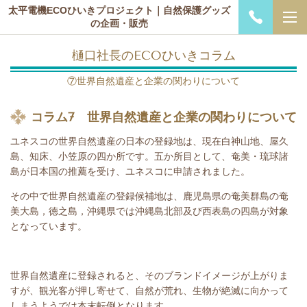
太平電機ECOひいきプロジェクト｜自然保護グッズ
の企画・販売
樋口社長のECOひいきコラム
⑦世界自然遺産と企業の関わりについて
コラム
7
世界自然遺産と企業の関わりについて
ユネスコの世界自然遺産の日本の登録地は、現在白神山地、屋久
島、知床、小笠原の四か所です。五か所目として、奄美・琉球諸
島が日本国の推薦を受け、ユネスコに申請されました。
その中で世界自然遺産の登録候補地は、鹿児島県の奄美群島の奄
美大島，徳之島，沖縄県では沖縄島北部及び西表島の四島が対象
となっています。
世界自然遺産に登録されると、そのブランドイメージが上がりま
すが、観光客が押し寄せて、自然が荒れ、生物が絶滅に向かって
しまうようでは本末転倒となります。