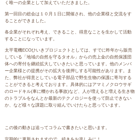
く唯一の企業として加えていただきました。
第一回目の総会は１０月１日に開催され、他の企業様と交流をす
ることができました。
各企業がそれぞれ考え、できること、得意なことを生かして活動
することになっています。
太平電機
ECO
ひいきプロジェクトとしては、すでに昨年から販売
している「地域の自然を守るタオル」からの売上金の自然保護団
体への寄付を継続拡大していきたいと思っています。他のメンバ
ー企業様との提携がその拡大を後押しする可能性があります。ま
た、弊社が得意としている電子部品で野生生物の保護に寄与する
ことができると考えております。具体的にはアマミノクロウサギ
のロードキル
(
車に轢かれる事故
)
など、人が増えると増える生き物
のトラブルをなんとか最新のテクノロジーを使って防止できない
か、など様々な課題に取り組んでいけたらと思っています。
この後の動きは追ってコラムで書きたいと思います。
定期的に更新されますので、続きをお楽しみに！